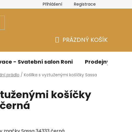
Přihlášení
Registrace
n
Velikostní tabulky Bicotone
Velikostní tabulky - Spo
PRÁZDNÝ KOŠÍK
NÁKUPNÍ
KOŠÍK
ace - Svatební salon Roni
Prodejny
O n
ní prádlo
/
Košilka s vyztuženými košíčky Sassa
ztuženými košíčky
 černá
ky značky Sassa 34333 černá.