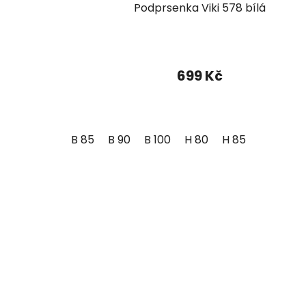
Podprsenka Viki 578 bílá
699 Kč
B 85
B 90
B 100
H 80
H 85