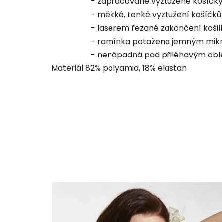
- zapracované vyztužené košíčk
- měkké, tenké vyztužení košíčků
- laserem řezané zakončení košil
- ramínka potažena jemným mik
- nenápadná pod přiléhavým ob
Materiál 82% polyamid, 18% elastan