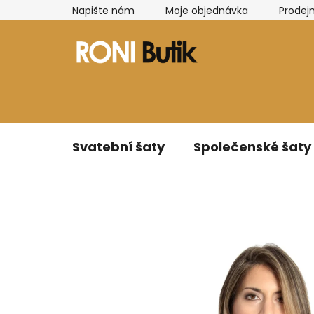
Přejít
Napište nám
Moje objednávka
Prodej
na
obsah
Svatební šaty
Společenské šaty