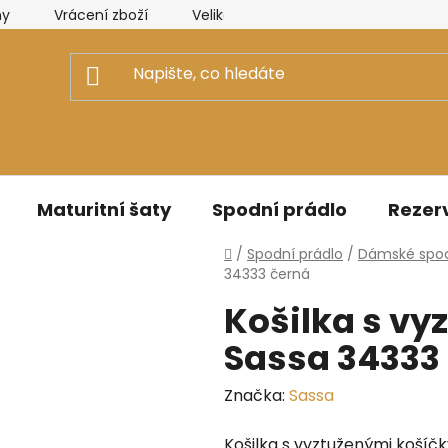
ny
Vrácení zboží
Velikostní tabulky Elizabeth Collectio
Maturitní šaty
Spodní prádlo
Rezerv
Domů
/
Spodní prádlo
/
Dámské spod
34333 černá
Košilka s vy
Sassa 34333
Značka:
Sassa
Košilka s vyztuženými košíč