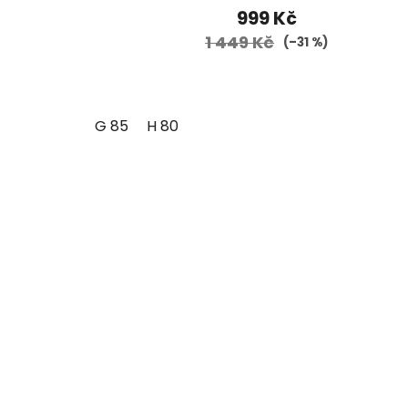
999 Kč
1 449 Kč
(–31 %)
G 85
H 80