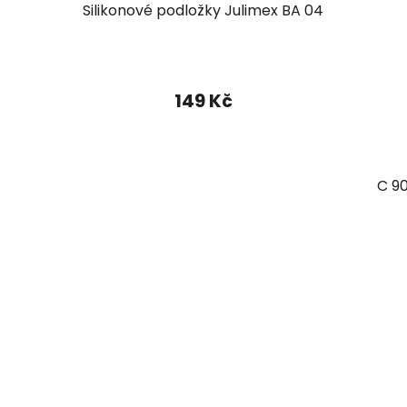
Silikonové podložky Julimex BA 04
149 Kč
C 9