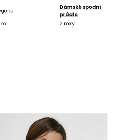
Dámské spodní
gorie
prádlo
uka
2 roky