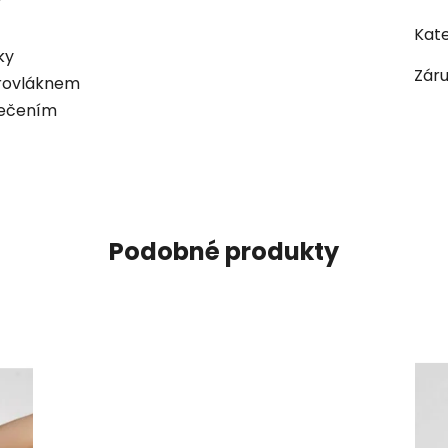
y
Kate
ky
Zár
rovláknem
lečením
Podobné produkty