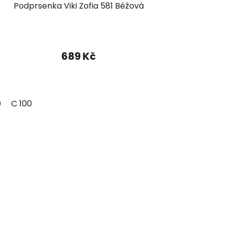
Podprsenka Viki Zofia 581 Béžová
689 Kč
0
C 100