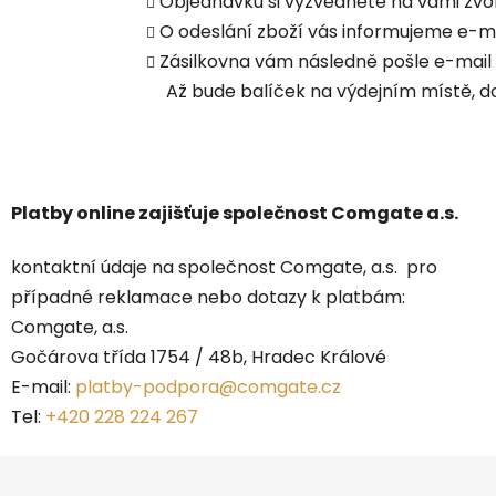
Objednávku si vyzvednete na vámi zvo
O odeslání zboží vás informujeme e-m
Zásilkovna vám následně pošle e-mail s
Až bude balíček na výdejním místě, do
Platby online zajišťuje společnost Comgate a.s.
kontaktní údaje na společnost Comgate, a.s. pro
případné reklamace nebo dotazy k platbám:
Comgate, a.s.
Gočárova třída 1754 / 48b, Hradec Králové
E-mail:
platby-podpora@comgate.cz
Tel:
+420 228 224 267
Z