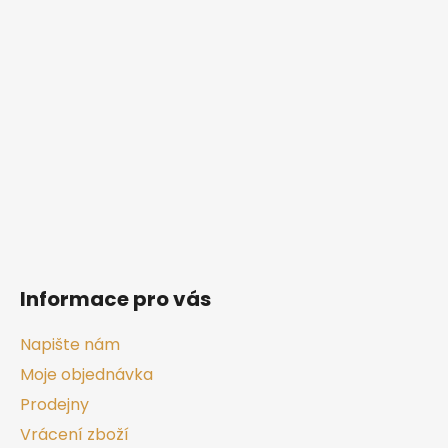
á
p
a
t
í
Informace pro vás
Napište nám
Moje objednávka
Prodejny
Vrácení zboží