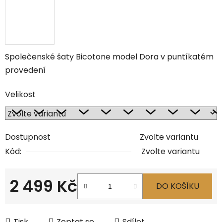
Společenské šaty Bicotone model Dora v puntíkatém
provedení
Velikost
Dostupnost
Zvolte variantu
Kód:
Zvolte variantu
2 499 Kč
DO KOŠÍKU
Měrná cena:
Tisk
Zeptat se
Sdílet