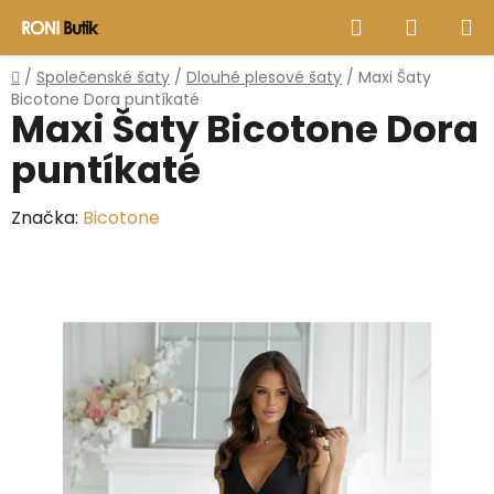
Přejít
Hledat
NÁKUP
na
obsah
KOŠÍK
Domů
/
Společenské šaty
/
Dlouhé plesové šaty
/
Maxi Šaty
Bicotone Dora puntíkaté
Maxi Šaty Bicotone Dora
puntíkaté
Značka:
Bicotone