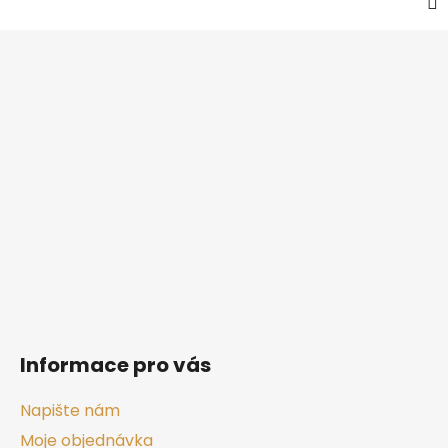
Z
á
p
a
t
í
Informace pro vás
Napište nám
Moje objednávka