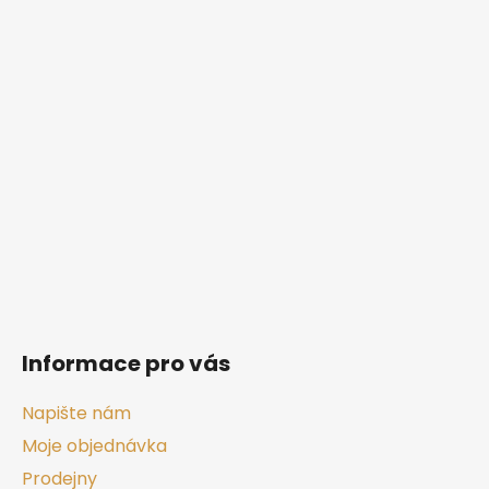
Z
á
p
a
t
í
Informace pro vás
Napište nám
Moje objednávka
Prodejny