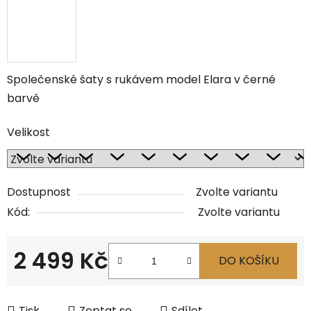
Společenské šaty s rukávem model Elara v černé
barvě
Velikost
Dostupnost
Zvolte variantu
Kód:
Zvolte variantu
2 499 Kč
DO KOŠÍKU
Měrná cena:
Tisk
Zeptat se
Sdílet