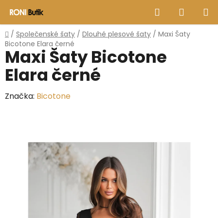
Přejít
Hledat
NÁKUP
na
obsah
KOŠÍK
Domů
/
Společenské šaty
/
Dlouhé plesové šaty
/
Maxi Šaty
Bicotone Elara černé
Maxi Šaty Bicotone
Elara černé
Značka:
Bicotone