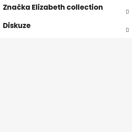
Značka
Elizabeth collection
Diskuze
Z
á
p
a
t
í