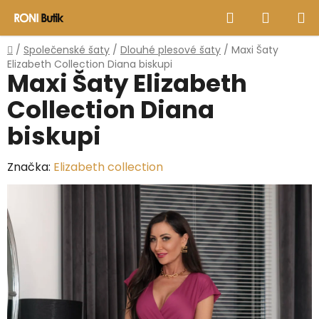
Přejít
Hledat
NÁKUP
na
obsah
KOŠÍK
Domů
/
Společenské šaty
/
Dlouhé plesové šaty
/
Maxi Šaty
Elizabeth Collection Diana biskupi
Maxi Šaty Elizabeth
Collection Diana
biskupi
Značka:
Elizabeth collection