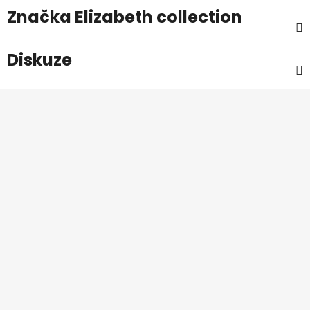
Značka
Elizabeth collection
Diskuze
Z
á
p
a
t
í