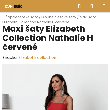
Přejít
Hledat
NÁKUP
na
obsah
KOŠÍK
Domů
/
Společenské šaty
/
Dlouhé plesové šaty
/
Maxi šaty
Elizabeth Collection Nathalie H červené
Maxi šaty Elizabeth
Collection Nathalie H
červené
Značka:
Elizabeth collection