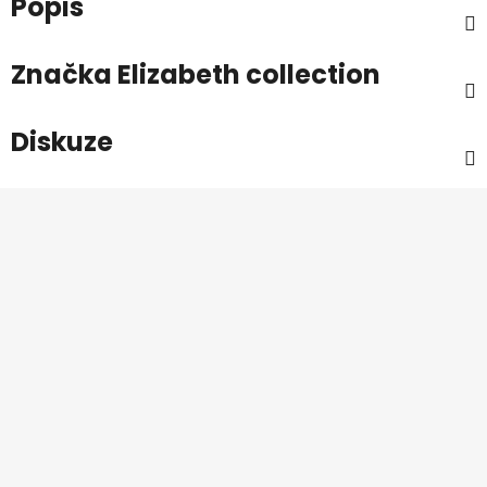
Popis
Značka
Elizabeth collection
Diskuze
Z
á
p
a
t
í