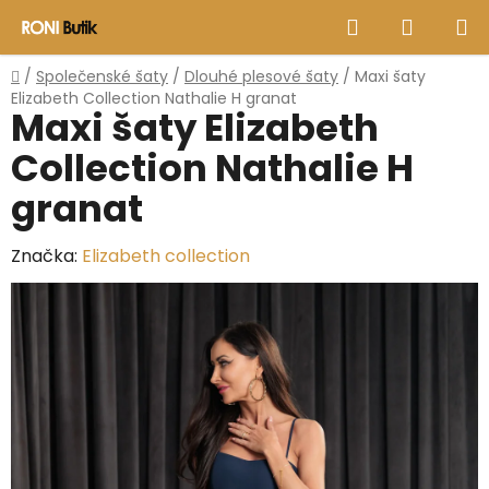
Přejít
Hledat
NÁKUP
na
obsah
KOŠÍK
Domů
/
Společenské šaty
/
Dlouhé plesové šaty
/
Maxi šaty
Elizabeth Collection Nathalie H granat
Maxi šaty Elizabeth
Collection Nathalie H
granat
Značka:
Elizabeth collection