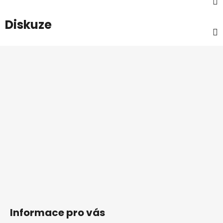
Diskuze
Z
á
p
a
t
í
Informace pro vás