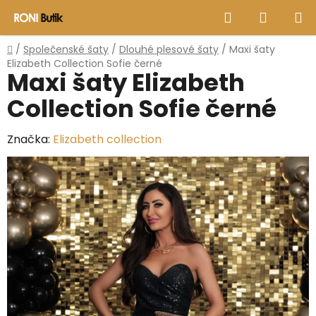
Přejít
Hledat
NÁKUP
na
obsah
KOŠÍK
Domů
/
Společenské šaty
/
Dlouhé plesové šaty
/
Maxi šaty
Elizabeth Collection Sofie černé
Maxi šaty Elizabeth
Collection Sofie černé
Značka:
Elizabeth collection