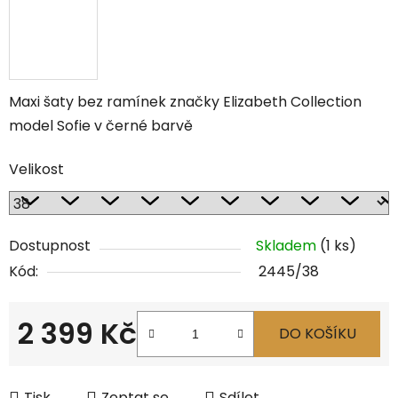
Maxi šaty bez ramínek značky Elizabeth Collection
model Sofie v černé barvě
Velikost
Dostupnost
Skladem
(1 ks)
Kód:
2445/38
2 399 Kč
DO KOŠÍKU
Měrná cena:
Tisk
Zeptat se
Sdílet