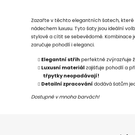
Zazařte v těchto elegantních šatech, kter
nádechem luxusu. Tyto šaty jsou ideální vol
stylově a cítit se sebevědomě. Kombinace 
zaručuje pohodlí i eleganci.
Elegantní střih
perfektně zvýrazňuje ž
Luxusní materiál
zajišťuje pohodlí a př
třpytky neopadávají!
Detailní zpracování
dodává šatům je
Dostupné v mnoha barvách!
Z
á