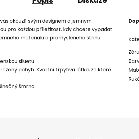
Popis
Diskuze
é vás okouzlí svým designem a jemným
Dop
bou pro každou příležitost, kdy chcete vypadat
jemného materiálu a promyšleného střihu
Kate
Zár
Bar
enskou siluetu
irozený pohyb. Kvalitní třpytivá látka, ze které
Mate
Ruk
dinečný šmrnc