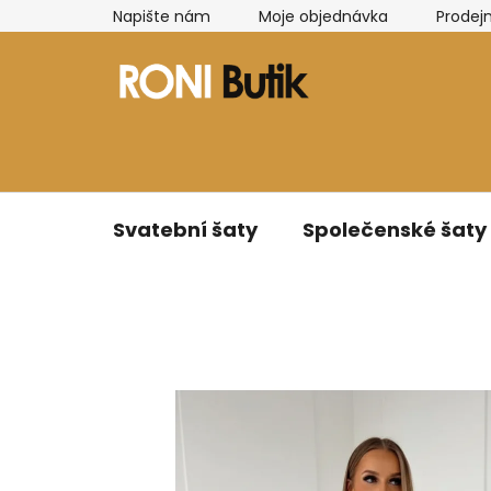
Přejít
Napište nám
Moje objednávka
Prodej
na
obsah
Svatební šaty
Společenské šaty