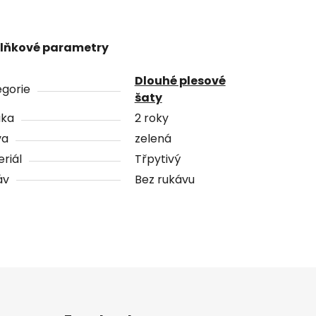
lňkové parametry
Dlouhé plesové
gorie
šaty
uka
2 roky
va
zelená
riál
Třpytivý
áv
Bez rukávu