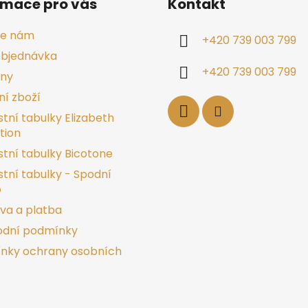
rmace pro vás
Kontakt
te nám
+420 739 003 799
objednávka
+420 739 003 799
jny
í zboží
stní tabulky Elizabeth
tion
stní tabulky Bicotone
stní tabulky - Spodní
o
va a platba
dní podmínky
nky ochrany osobních