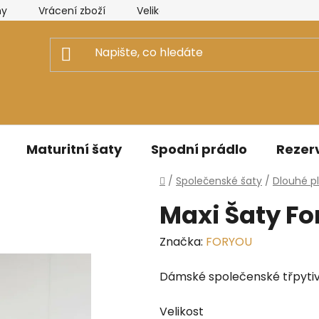
ny
Vrácení zboží
Velikostní tabulky Elizabeth Collectio
Maturitní šaty
Spodní prádlo
Rezerv
Domů
/
Společenské šaty
/
Dlouhé p
Maxi Šaty Fo
Značka:
FORYOU
Dámské společenské třpyti
Velikost