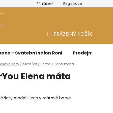
Přihlášení
Registrace
n
Velikostní tabulky Bicotone
Velikostní tabulky - Spo
PRÁZDNÝ KOŠÍK
NÁKUPNÍ
KOŠÍK
ace - Svatební salon Roni
Prodejny
O n
lesové šaty
/
Maxi Šaty ForYou Elena máta
rYou Elena máta
vé šaty model Elena v mátové barvě