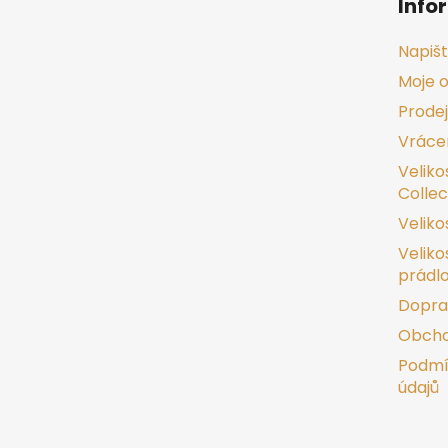
Info
p
a
Napiš
t
Moje 
í
Prode
Vrácen
Veliko
Collec
Veliko
Veliko
prádl
Dopra
Obcho
Podmí
údajů