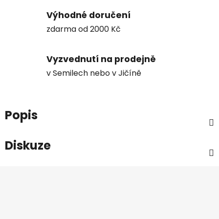
Výhodné doručení
zdarma od 2000 Kč
Vyzvednutí na prodejně
v Semilech nebo v Jičíně
Popis
Diskuze
Z
á
p
a