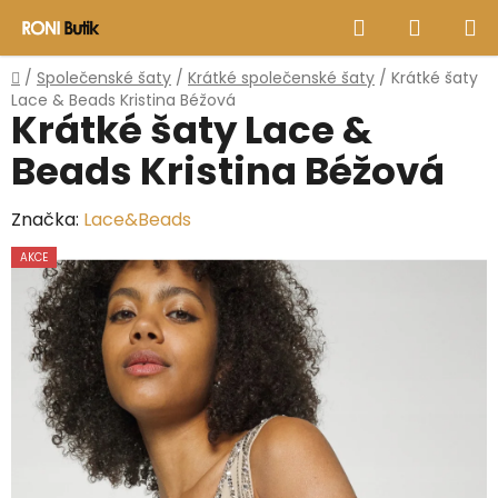
Přejít
Hledat
NÁKUP
na
obsah
KOŠÍK
Domů
/
Společenské šaty
/
Krátké společenské šaty
/
Krátké šaty
Lace & Beads Kristina Béžová
Krátké šaty Lace &
Beads Kristina Béžová
Značka:
Lace&Beads
AKCE