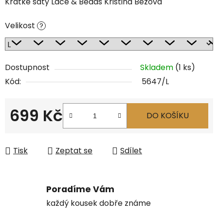
Krátké šaty Lace & Beads Kristina Béžová
Velikost
?
Dostupnost
Skladem
(1 ks)
Kód:
5647/L
699 Kč
DO KOŠÍKU
Měrná cena:
Tisk
Zeptat se
Sdílet
Poradíme Vám
každý kousek dobře známe