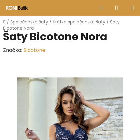
Přejít
Hledat
NÁKUP
na
obsah
KOŠÍK
Domů
/
Společenské šaty
/
Krátké společenské šaty
/
Šaty
Bicotone Nora
Šaty Bicotone Nora
Značka:
Bicotone