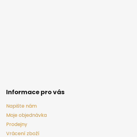
á
p
a
t
í
Informace pro vás
Napište nám
Moje objednávka
Prodejny
Vrácení zboží