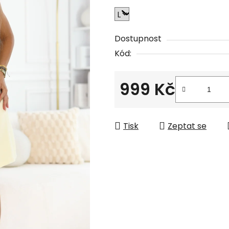
Dostupnost
Kód:
999 Kč
Měrná cena:
Tisk
Zeptat se