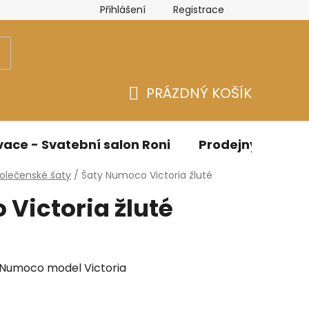
Přihlášení
Registrace
n
Velikostní tabulky Bicotone
Velikostní tabulky - Spo
PRÁZDNÝ KOŠÍK
NÁKUPNÍ
KOŠÍK
ace - Svatební salon Roni
Prodejny
O n
polečenské šaty
/
Šaty Numoco Victoria žluté
Victoria žluté
 Numoco model Victoria