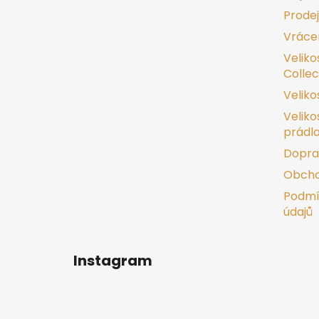
í
Prode
Vrácen
Veliko
Collec
Veliko
Veliko
prádl
Dopra
Obcho
Podmí
údajů
Instagram