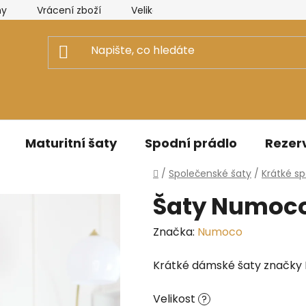
ny
Vrácení zboží
Velikostní tabulky Elizabeth Collectio
Maturitní šaty
Spodní prádlo
Rezerv
Domů
/
Společenské šaty
/
Krátké s
Šaty Numoco 
Značka:
Numoco
Krátké dámské šaty značky
Velikost
?