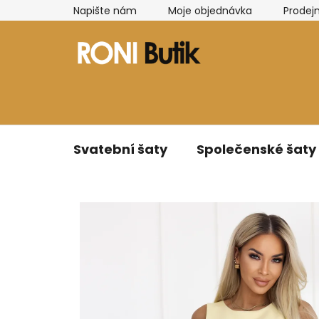
Přejít
Napište nám
Moje objednávka
Prodej
na
obsah
Svatební šaty
Společenské šaty