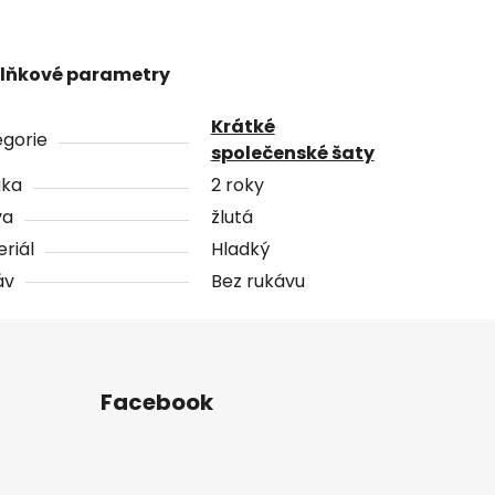
lňkové parametry
Krátké
gorie
společenské šaty
uka
2 roky
va
žlutá
riál
Hladký
áv
Bez rukávu
Facebook