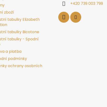
+420 739 003 799
jny
í zboží
stní tabulky Elizabeth
tion
stní tabulky Bicotone
stní tabulky - Spodní
o
va a platba
dní podmínky
nky ochrany osobních