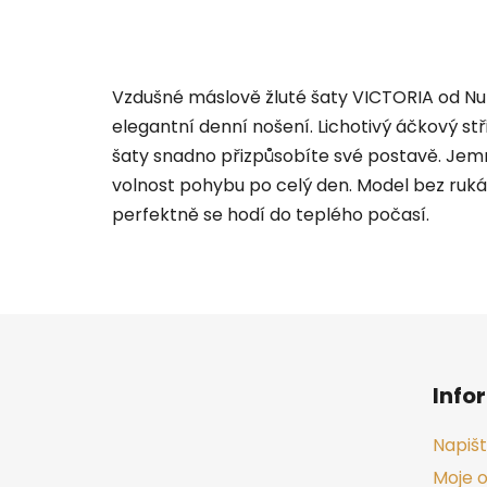
Vzdušné máslově žluté šaty VICTORIA od Numo
elegantní denní nošení. Lichotivý áčkový stř
šaty snadno přizpůsobíte své postavě. Jemný
volnost pohybu po celý den. Model bez ruká
perfektně se hodí do teplého počasí.
Z
á
Info
p
a
Napiš
t
Moje 