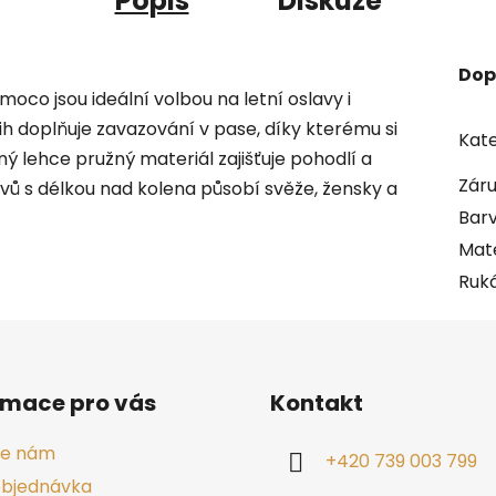
Popis
Diskuze
Dop
co jsou ideální volbou na letní oslavy i
ih doplňuje zavazování v pase, díky kterému si
Kate
 lehce pružný materiál zajišťuje pohodlí a
Zár
vů s délkou nad kolena působí svěže, žensky a
Bar
Mate
Ruk
rmace pro vás
Kontakt
te nám
+420 739 003 799
objednávka