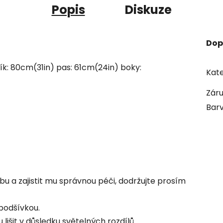
Popis
Diskuze
Dop
ík: 80cm(31in) pas: 61cm(24in) boky:
Kate
Zár
Bar
u a zajistit mu správnou péči, dodržujte prosím
podšívkou.
išit v důsledku světelných rozdílů.