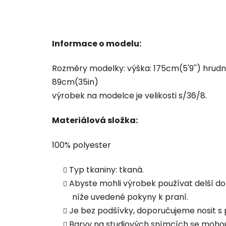
Informace o modelu:
Rozměry modelky: výška: 175cm(5'9'') hrudn
89cm(35in)
výrobek na modelce je velikosti s/36/8.
Materiálová složka:
100% polyester
Typ tkaniny: tkaná.
Abyste mohli výrobek používat delší dob
níže uvedené pokyny k praní.
Je bez podšívky, doporučujeme nosit s 
Barvy na studiových snímcích se mohou l