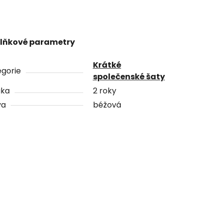
lňkové parametry
Krátké
gorie
společenské šaty
uka
2 roky
va
béžová