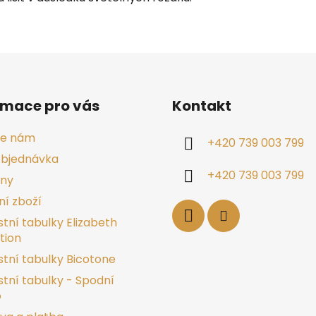
rmace pro vás
Kontakt
te nám
+420 739 003 799
objednávka
+420 739 003 799
jny
í zboží
stní tabulky Elizabeth
tion
stní tabulky Bicotone
stní tabulky - Spodní
o