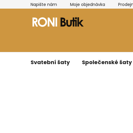
Přejít
Napište nám
Moje objednávka
Prodej
na
obsah
Svatební šaty
Společenské šaty