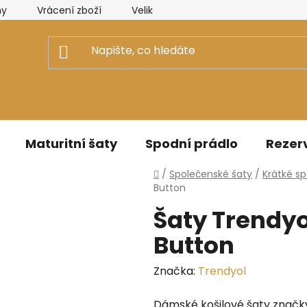
ny
Vrácení zboží
Velikostní tabulky Elizabeth Collectio
Maturitní šaty
Spodní prádlo
Rezerv
Domů
/
Společenské šaty
/
Krátké s
Button
Šaty Trendyo
Button
Značka:
Trendyol
Dámské košilové šaty značk