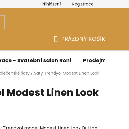
Přihlášení
Registrace
n
Velikostní tabulky Bicotone
Velikostní tabulky - Spo
PRÁZDNÝ KOŠÍK
NÁKUPNÍ
KOŠÍK
ace - Svatební salon Roni
Prodejny
O n
polečenské šaty
/
Šaty Trendyol Modest Linen Look
l Modest Linen Look
y Trendyol model Modest Linen Look Button