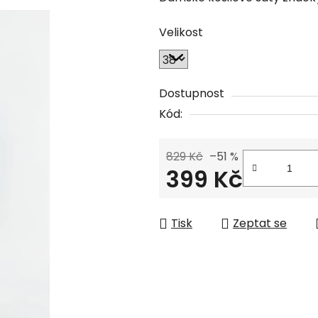
Velikost
Dostupnost
Kód:
829 Kč
–51 %
399 Kč
Měrná cena:
Tisk
Zeptat se