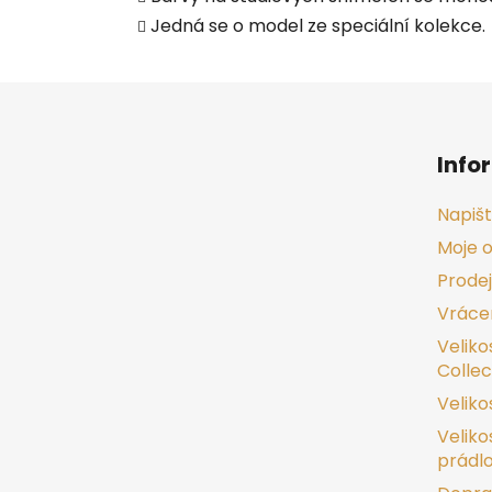
Jedná se o model ze speciální kolekce.
Z
á
Info
p
a
Napiš
t
Moje 
í
Prode
Vrácen
Veliko
Collec
Veliko
Veliko
prádl