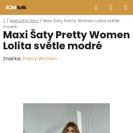
Přejít
Hledat
NÁKUP
na
obsah
KOŠÍK
Domů
/
Maturitní šaty
/
Maxi Šaty Pretty Women Lolita světle
modré
Maxi Šaty Pretty Women
Lolita světle modré
Značka:
Pretty Women