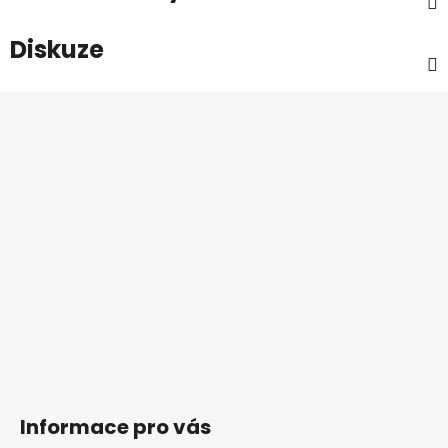
Diskuze
Z
á
p
a
t
í
Informace pro vás