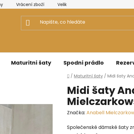
ny
Vrácení zboží
Velikostní tabulky Elizabeth Collectio
Maturitní šaty
Spodní prádlo
Rezerv
Domů
/
Maturitní šaty
/
Midi šaty An
Midi šaty An
Mielczarkow
Značka:
Anabell Mielczarkow
Společenské dámské šaty z