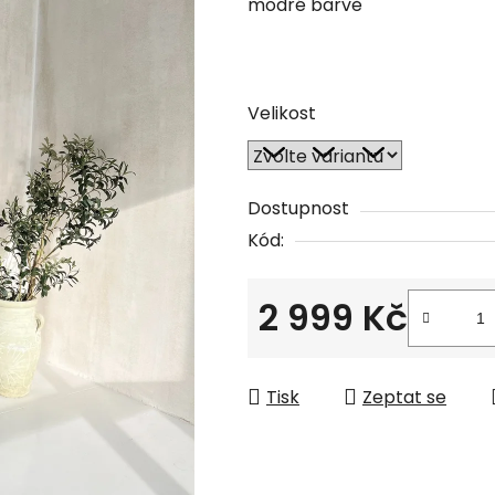
modré barvě
Velikost
Dostupnost
Kód:
2 999 Kč
Měrná cena:
Tisk
Zeptat se