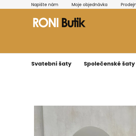
Přejít
Napište nám
Moje objednávka
Prodej
na
obsah
Svatební šaty
Společenské šaty