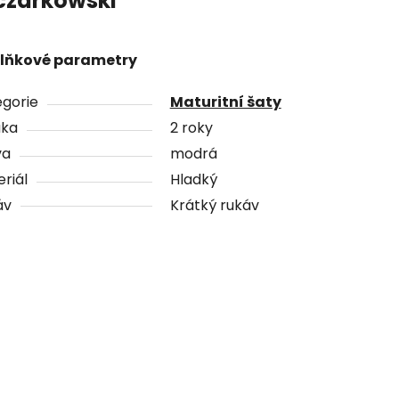
czarkowski
lňkové parametry
gorie
Maturitní šaty
uka
2 roky
va
modrá
riál
Hladký
áv
Krátký rukáv