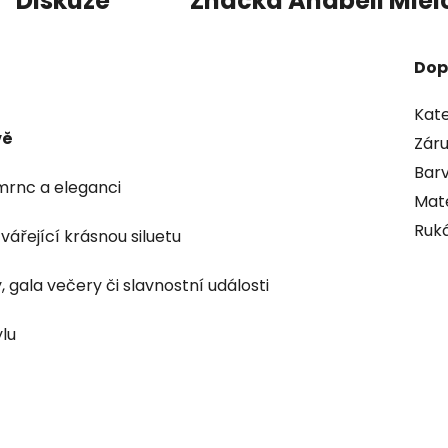
Diskuze
Značka
Anabell Miel
Dop
Kate
vě
Zár
Bar
mrnc a eleganci
Mate
Ruk
vářející krásnou siluetu
, gala večery či slavnostní události
lu