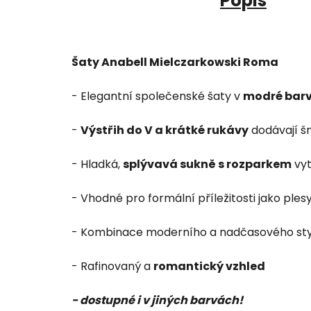
Popis
Šaty Anabell Mielczarkowski Roma
- Elegantní společenské šaty v
modré bar
-
Výstřih do V a krátké rukávy
dodávají š
- Hladká,
splývavá sukně s rozparkem
vyt
- Vhodné pro formální příležitosti jako plesy
- Kombinace moderního a nadčasového sty
- Rafinovaný a
romantický vzhled
- dostupné i v jiných barvách!