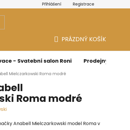
Přihlášení
Registrace
n
Velikostní tabulky Bicotone
Velikostní tabulky - Spo
PRÁZDNÝ KOŠÍK
NÁKUPNÍ
KOŠÍK
ace - Svatební salon Roni
Prodejny
O n
abell Mielczarkowski Roma modré
abell
ski Roma modré
ski
načky Anabell Mielczarkowski model Roma v