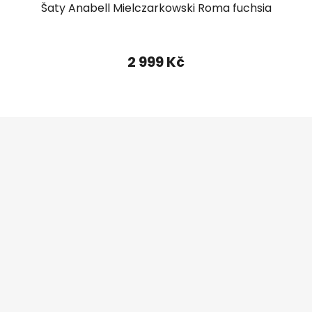
Šaty Anabell Mielczarkowski Roma fuchsia
2 999 Kč
Z
á
p
a
t
í