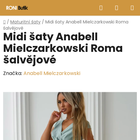
Přejít
Hledat
NÁKUP
na
obsah
KOŠÍK
Domů
/
Maturitní šaty
/
Midi šaty Anabell Mielczarkowski Roma
šalvějové
Midi šaty Anabell
Mielczarkowski Roma
šalvějové
Značka:
Anabell Mielczarkowski