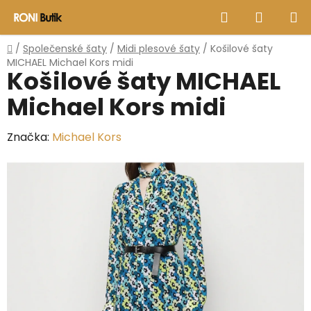
Přejít
Hledat
NÁKUP
na
obsah
KOŠÍK
Domů
/
Společenské šaty
/
Midi plesové šaty
/
Košilové šaty
MICHAEL Michael Kors midi
Košilové šaty MICHAEL
Michael Kors midi
Značka:
Michael Kors