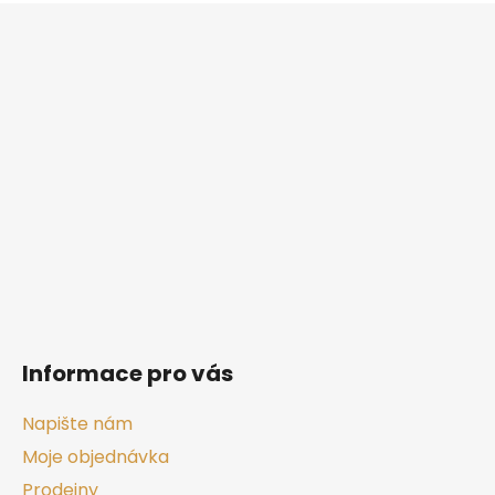
Z
á
p
a
t
í
Informace pro vás
Napište nám
Moje objednávka
Prodejny