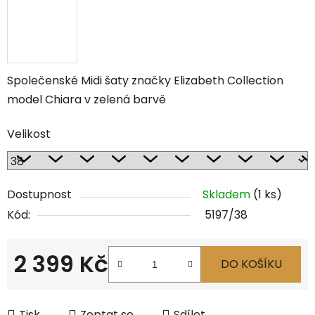
Společenské Midi šaty značky Elizabeth Collection
model Chiara v zelená barvě
Velikost
Dostupnost
Skladem
(1 ks)
Kód:
5197/38
2 399 Kč
DO KOŠÍKU
Měrná cena:
Tisk
Zeptat se
Sdílet