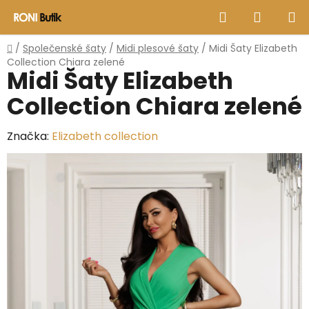
Přejít
Hledat
NÁKUP
na
obsah
KOŠÍK
Domů
/
Společenské šaty
/
Midi plesové šaty
/
Midi Šaty Elizabeth
Collection Chiara zelené
Midi Šaty Elizabeth
Collection Chiara zelené
Značka:
Elizabeth collection