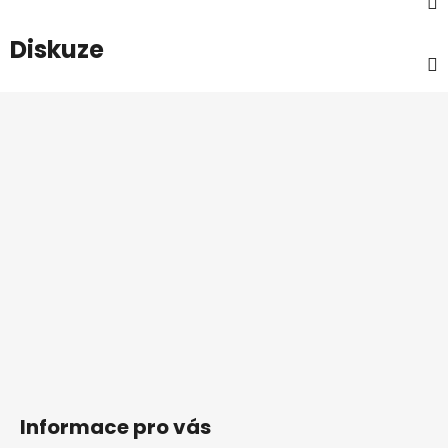
Diskuze
Z
á
p
a
t
í
Informace pro vás