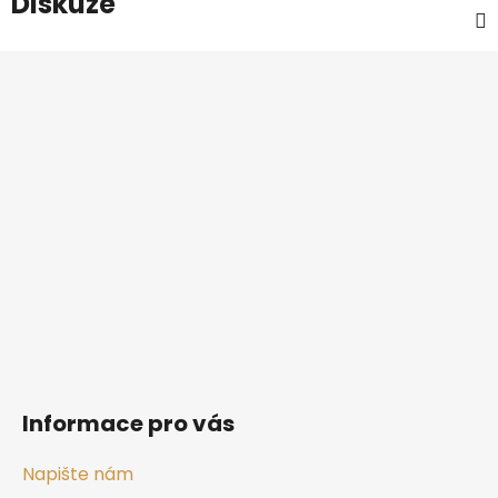
Diskuze
Z
á
p
a
t
í
Informace pro vás
Napište nám