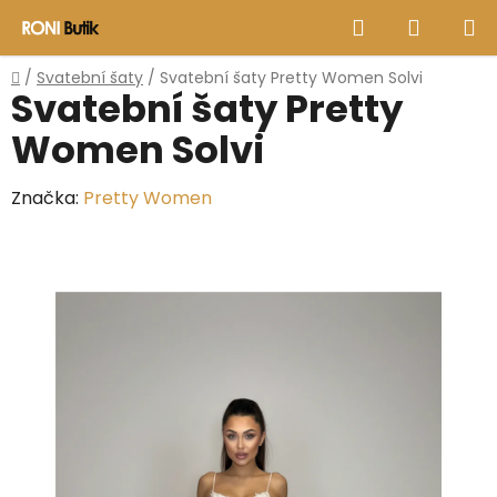
Přejít
Hledat
NÁKUP
na
obsah
KOŠÍK
Domů
/
Svatební šaty
/
Svatební šaty Pretty Women Solvi
Svatební šaty Pretty
Women Solvi
Značka:
Pretty Women