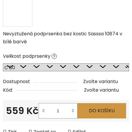
Nevyztužená podprsenka bez kostic Sasssa 10874 v
bílé barvě
Velikost podprsenky
?
Dostupnost
Zvolte variantu
Kód:
Zvolte variantu
559 Kč
DO KOŠÍKU
Měrná cena:
Tisk
Zeptat se
Sdílet