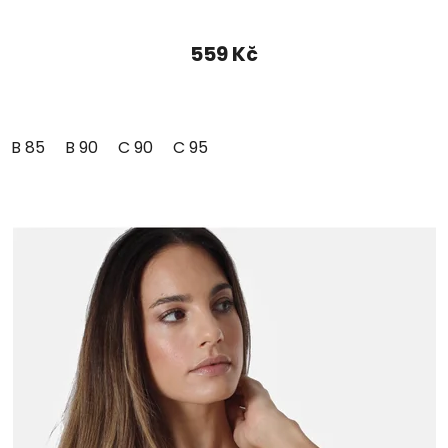
559 Kč
B 85
B 90
C 90
C 95