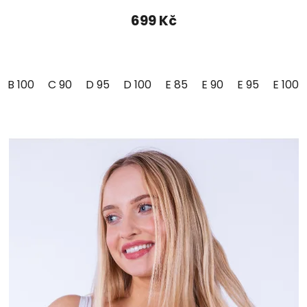
699 Kč
B 100
C 90
D 95
D 100
E 85
E 90
E 95
E 100