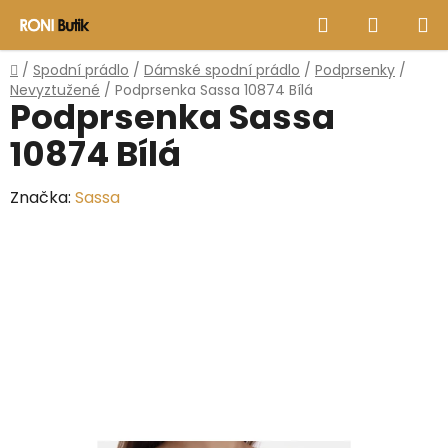
Přejít
Hledat
NÁKUP
na
obsah
KOŠÍK
Domů
/
Spodní prádlo
/
Dámské spodní prádlo
/
Podprsenky
/
Nevyztužené
/
Podprsenka Sassa 10874 Bílá
Podprsenka Sassa
10874 Bílá
Značka:
Sassa