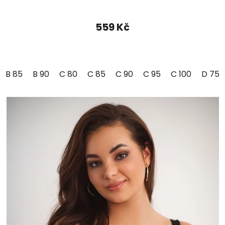
559 Kč
B 85
B 90
C 80
C 85
C 90
C 95
C 100
D 75