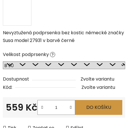
Nevyztužená podprsenka bez kostic německé značky
Susa model 27931 v barvě černé
Velikost podprsenky
?
Dostupnost
Zvolte variantu
Kód:
Zvolte variantu
559 Kč
DO KOŠÍKU
Měrná cena:
Tisk
Zeptat se
Sdílet