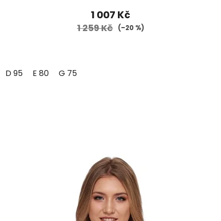
1 007 Kč
1 259 Kč
(–20 %)
D 95
E 80
G 75