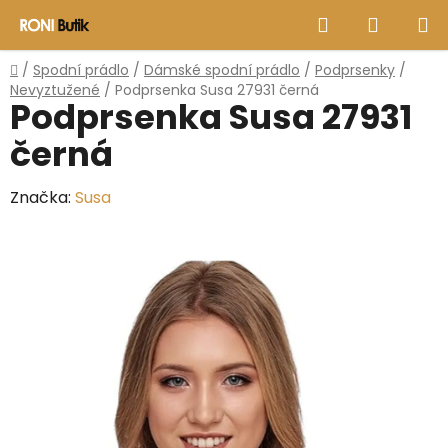
Přejít
Hledat
NÁKUP
na
obsah
KOŠÍK
Domů
/
Spodní prádlo
/
Dámské spodní prádlo
/
Podprsenky
/
Nevyztužené
/
Podprsenka Susa 27931 černá
Podprsenka Susa 27931
černá
Značka:
Susa