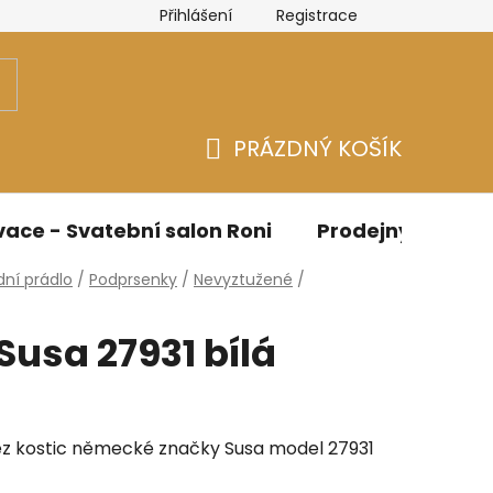
Přihlášení
Registrace
n
Velikostní tabulky Bicotone
Velikostní tabulky - Spo
PRÁZDNÝ KOŠÍK
NÁKUPNÍ
KOŠÍK
ace - Svatební salon Roni
Prodejny
O n
ní prádlo
/
Podprsenky
/
Nevyztužené
/
usa 27931 bílá
z kostic německé značky Susa model 27931