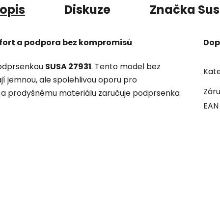
opis
Diskuze
Značka
Sus
fort a podpora bez kompromisů
Dop
podprsenkou
SUSA 27931
. Tento model bez
Kate
ají jemnou, ale spolehlivou oporu pro
Zár
 a prodyšnému materiálu zaručuje podprsenka
EAN