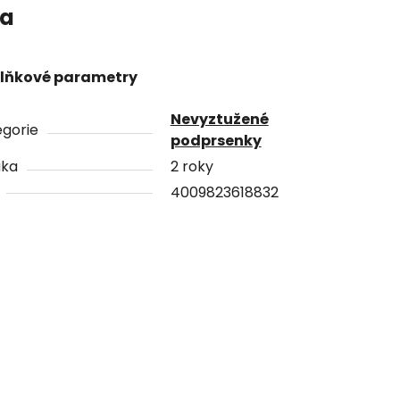
a
lňkové parametry
Nevyztužené
gorie
podprsenky
uka
2 roky
4009823618832