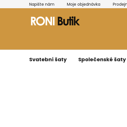
Přejít
Napište nám
Moje objednávka
Prodej
na
obsah
Svatební šaty
Společenské šaty