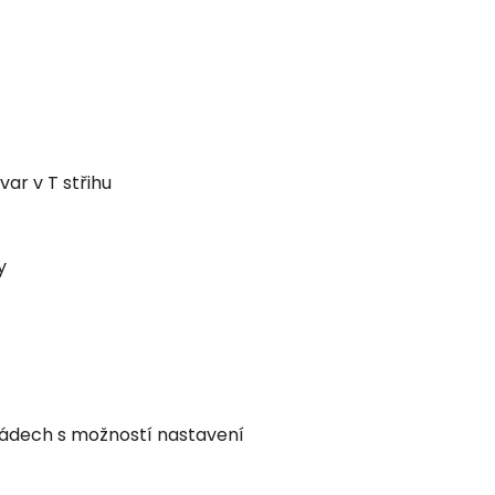
ar v T střihu
y
 zádech s možností nastavení