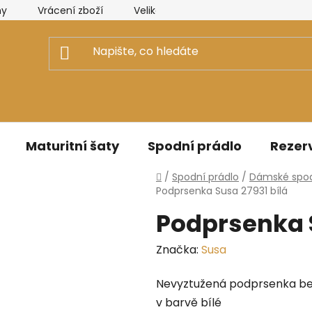
ny
Vrácení zboží
Velikostní tabulky Elizabeth Collectio
Maturitní šaty
Spodní prádlo
Rezerv
Domů
/
Spodní prádlo
/
Dámské spod
Podprsenka Susa 27931 bílá
Podprsenka S
Značka:
Susa
Nevyztužená podprsenka be
v barvě bílé