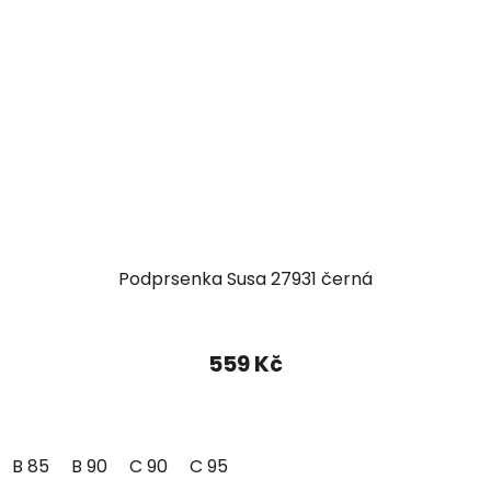
Podprsenka Susa 27931 černá
559 Kč
B 85
B 90
C 90
C 95