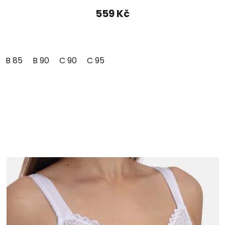
559 Kč
B 85
B 90
C 90
C 95