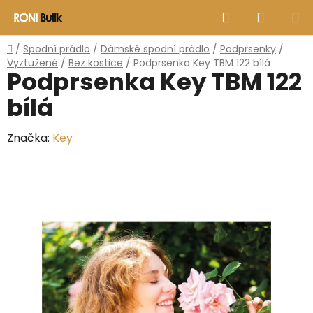
Přejít
Hledat
NÁKUP
na
obsah
KOŠÍK
Domů
/
Spodní prádlo
/
Dámské spodní prádlo
/
Podprsenky
/
Vyztužené
/
Bez kostice
/
Podprsenka Key TBM 122 bílá
Podprsenka Key TBM 122
bílá
Značka:
Key