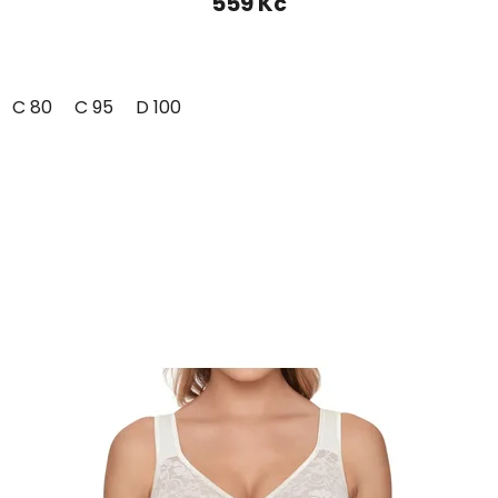
559 Kč
C 80
C 95
D 100